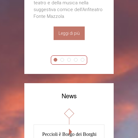
spettacoli d
teatro e della musica nella
creativi, att
suggestiva cornice dell’Anfiteatro
per far dive
Fonte Mazzola.
Leggi di più
News
Peccioli è Borgo dei Borghi