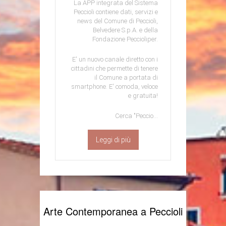
La APP integrata del Sistema
Peccioli contiene dati, servizi e
news del Comune di Peccioli,
Belvedere S.p.A. e della
Fondazione Peccioliper.
E' un nuovo canale diretto con i
cittadini che permette di tenere
il Comune a portata di
smartphone. E' comoda, veloce
e gratuita!
Cerca "Peccio...
Leggi di più
Arte Contemporanea a Peccioli