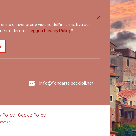
ermo di aver preso visione dell'informativa sul
mento dei dati.
Leggi la Privacy Policy
*
info@fondarte.peccioli.net
y Policy
|
Cookie Policy
ssociati