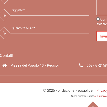
Conf
tratta
Contatti
Piazza del Popolo 10 - Peccioli
0587 672158
© 2025 Fondazione Peccioliper |
Privac
Anche questo è un sito
Altamura & A