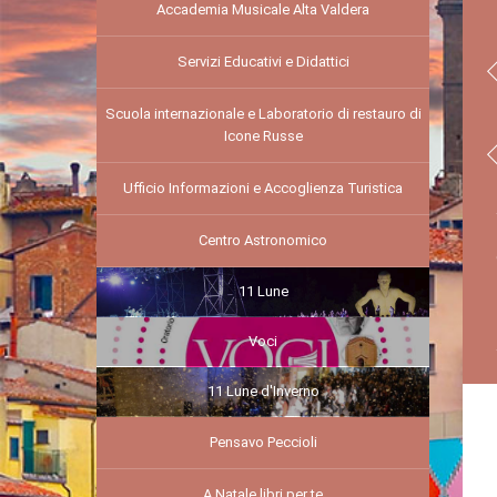
Accademia Musicale Alta Valdera
Servizi Educativi e Didattici
Scuola internazionale e Laboratorio di restauro di
Icone Russe
Ufficio Informazioni e Accoglienza Turistica
Centro Astronomico
11 Lune
Voci
11 Lune d'Inverno
Pensavo Peccioli
A Natale libri per te